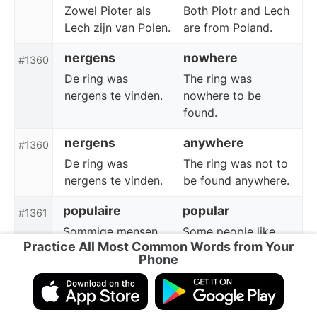
Zowel Pioter als
Both Piotr and Lech
Lech zijn van Polen.
are from Poland.
nergens
nowhere
#1360
De ring was
The ring was
nergens te vinden.
nowhere to be
found.
nergens
anywhere
#1360
De ring was
The ring was not to
nergens te vinden.
be found anywhere.
populaire
popular
#1361
Sommige mensen
Some people like
Practice All Most Common Words from Your
houden van
classical music,
Phone
klassieke muziek,
while others like
terwijl andere van
popular music.
populaire muziek
houden.