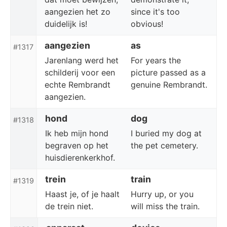
aangezien het zo
since it's too
duidelijk is!
obvious!
aangezien
as
#1317
Jarenlang werd het
For years the
schilderij voor een
picture passed as a
echte Rembrandt
genuine Rembrandt.
aangezien.
hond
dog
#1318
Ik heb mijn hond
I buried my dog at
begraven op het
the pet cemetery.
huisdierenkerkhof.
trein
train
#1319
Haast je, of je haalt
Hurry up, or you
de trein niet.
will miss the train.