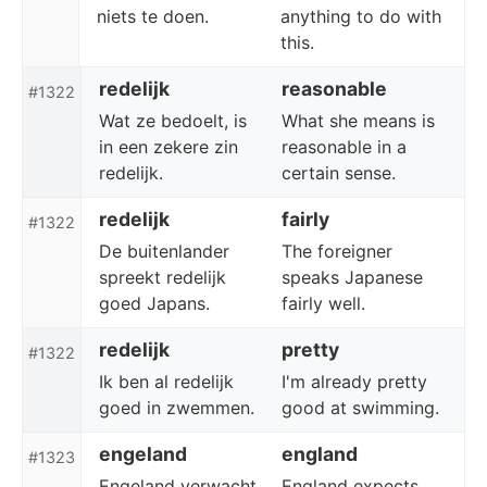
niets te doen.
anything to do with
this.
redelijk
reasonable
#1322
Wat ze bedoelt, is
What she means is
in een zekere zin
reasonable in a
redelijk.
certain sense.
redelijk
fairly
#1322
De buitenlander
The foreigner
spreekt redelijk
speaks Japanese
goed Japans.
fairly well.
redelijk
pretty
#1322
Ik ben al redelijk
I'm already pretty
goed in zwemmen.
good at swimming.
engeland
england
#1323
Engeland verwacht
England expects