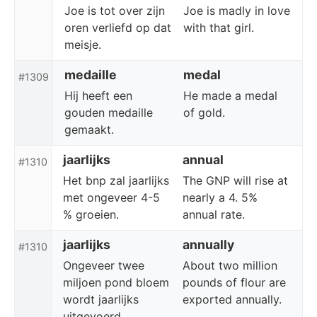
Joe is tot over zijn
Joe is madly in love
oren verliefd op dat
with that girl.
meisje.
medaille
medal
#1309
Hij heeft een
He made a medal
gouden medaille
of gold.
gemaakt.
jaarlijks
annual
#1310
Het bnp zal jaarlijks
The GNP will rise at
met ongeveer 4-5
nearly a 4. 5%
% groeien.
annual rate.
jaarlijks
annually
#1310
Ongeveer twee
About two million
miljoen pond bloem
pounds of flour are
wordt jaarlijks
exported annually.
uitgevoerd.