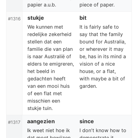
papier a.u.b.
piece of paper.
stukje
bit
#1316
We kunnen met
It is fairly safe to
redelijke zekerheid
say that the family
stellen dat een
bound for Australia,
familie die van plan
or wherever it may
is naar Australië of
be, has in its mind a
elders te emigreren,
vision of a nice
het beeld in
house, or a flat,
gedachten heeft
with maybe a bit of
van een mooi huis
garden.
of een flat met
misschien een
stukje tuin.
aangezien
since
#1317
Ik weet niet hoe ik
I don't know how to
dat moet bewijzen,
demonstrate it,