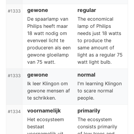
gewone
regular
#1333
De spaarlamp van
The economical
Philips heeft maar
lamp of Philips
18 watt nodig om
needs just 18 watts
evenveel licht te
to produce the
produceren als een
same amount of
gewone gloeilamp
light as a regular 75
van 75 watt.
watt light bulb.
gewone
normal
#1333
Ik leer Klingon om
I'm learning Klingon
gewone mensen af
to scare normal
te schrikken.
people.
voornamelijk
primarily
#1334
Het ecosysteem
The ecosystem
bestaat
consists primarily
voornamelijk uit
of low trees and