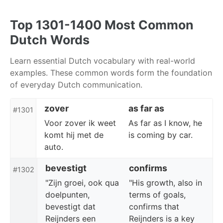
Skip
Skip
Skip
to
to
to
Top 1301-1400 Most Common
primary
content
footer
Dutch Words
navigation
Learn essential Dutch vocabulary with real-world
examples. These common words form the foundation
of everyday Dutch communication.
zover
as far as
#1301
Voor zover ik weet
As far as I know, he
komt hij met de
is coming by car.
auto.
bevestigt
confirms
#1302
"Zijn groei, ook qua
"His growth, also in
doelpunten,
terms of goals,
bevestigt dat
confirms that
Reijnders een
Reijnders is a key