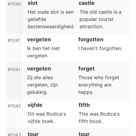
slot
castle
#1040
Het oude slot is een
The old castle is a
geliefde
popular tourist
bezienswaardigheid.
attraction.
vergeten
forgotten
#1041
Ik ben het niet
I haven't forgotten.
vergeten.
vergeten
forget
#1041
Zij die alles
Those who forget
vergeten, zijn
everything are
gelukkig.
happy.
vijfde
fifth
#1042
Dit was Rodica's
This was Rodica's
vijfde boek.
fifth book.
tour
tour
#1043