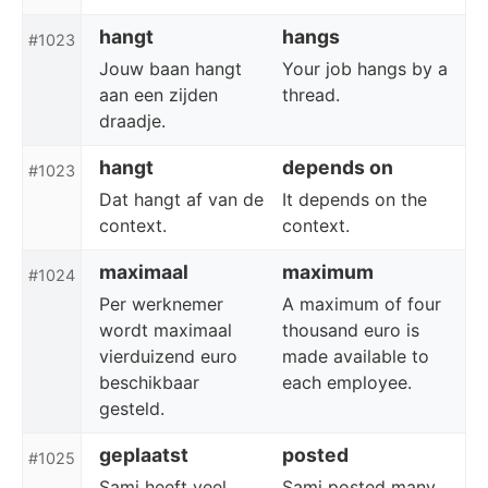
hangt
hangs
#1023
Jouw baan hangt
Your job hangs by a
aan een zijden
thread.
draadje.
hangt
depends on
#1023
Dat hangt af van de
It depends on the
context.
context.
maximaal
maximum
#1024
Per werknemer
A maximum of four
wordt maximaal
thousand euro is
vierduizend euro
made available to
beschikbaar
each employee.
gesteld.
geplaatst
posted
#1025
Sami heeft veel
Sami posted many