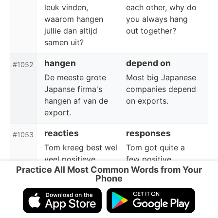
leuk vinden,
each other, why do
waarom hangen
you always hang
jullie dan altijd
out together?
samen uit?
hangen
depend on
#1052
De meeste grote
Most big Japanese
Japanse firma's
companies depend
hangen af van de
on exports.
export.
reacties
responses
#1053
Tom kreeg best wel
Tom got quite a
veel positieve
few positive
Practice All Most Common Words from Your
reacties.
responses.
Phone
reacties
comments
#1053
Niemand is ooit
No one ever died
gestorven met de
thinking, "I didn't