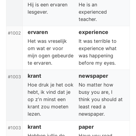
Hij is een ervaren
He is an
lesgever.
experienced
teacher.
ervaren
experience
#1002
Het was vreselijk
It was terrible to
om wat er voor
experience what
mijn ogen gebeurde
was happening
te ervaren.
before my eyes.
krant
newspaper
#1003
Hoe druk je het ook
No matter how
hebt, ik vind dat je
busy you are, I
op z'n minst een
think you should at
krant zou moeten
least read a
lezen.
newspaper.
krant
paper
#1003
Hebben jullie de
Have you read