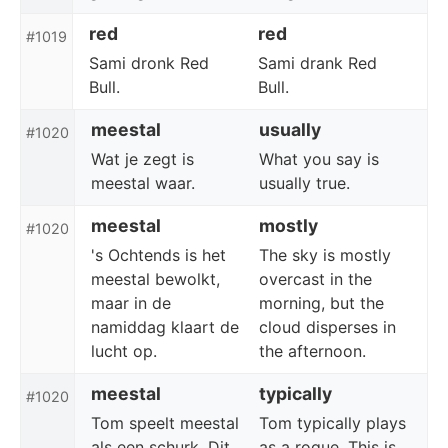
red
red
#1019
Sami dronk Red
Sami drank Red
Bull.
Bull.
meestal
usually
#1020
Wat je zegt is
What you say is
meestal waar.
usually true.
meestal
mostly
#1020
's Ochtends is het
The sky is mostly
meestal bewolkt,
overcast in the
maar in de
morning, but the
namiddag klaart de
cloud disperses in
lucht op.
the afternoon.
meestal
typically
#1020
Tom speelt meestal
Tom typically plays
als een schurk. Dit
as a rogue. This is