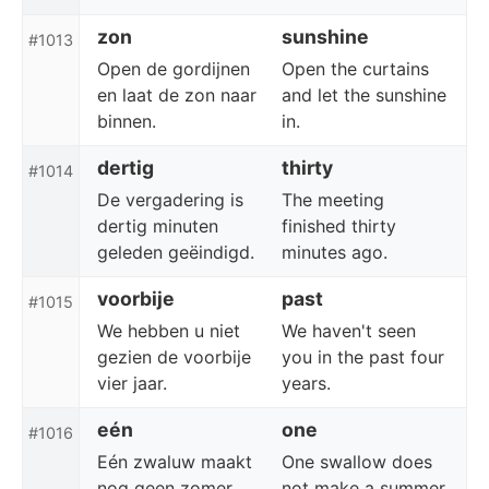
zon
sunshine
#1013
Open de gordijnen
Open the curtains
en laat de zon naar
and let the sunshine
binnen.
in.
dertig
thirty
#1014
De vergadering is
The meeting
dertig minuten
finished thirty
geleden geëindigd.
minutes ago.
voorbije
past
#1015
We hebben u niet
We haven't seen
gezien de voorbije
you in the past four
vier jaar.
years.
eén
one
#1016
Eén zwaluw maakt
One swallow does
nog geen zomer.
not make a summer.