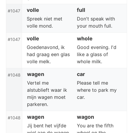
volle
full
#1047
Spreek niet met
Don't speak with
volle mond.
your mouth full.
volle
whole
#1047
Goedenavond, ik
Good evening. I'd
had graag een glas
like a glass of
volle melk.
whole milk.
wagen
car
#1048
Vertel me
Please tell me
alstublieft waar ik
where to park my
mijn wagen moet
car.
parkeren.
wagen
wagon
#1048
Jij bent het vijfde
You are the fifth
wiel aan de wagen.
wheel on the