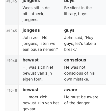
jongens
boys
#1045
Wees stil in de
Be silent in the
bibliotheek,
library, boys.
jongens.
jongens
guys
#1045
John zei: "Hé
John said, "Hey
jongens, laten we
guys, let's take a
een pauze nemen."
break."
bewust
conscious
#1046
Hij was zich niet
He was not
bewust van zijn
conscious of his
eigen fout.
own mistake.
bewust
aware
#1046
Hij moet zich
He must be aware
bewust zijn van het
of the danger.
gevaar.