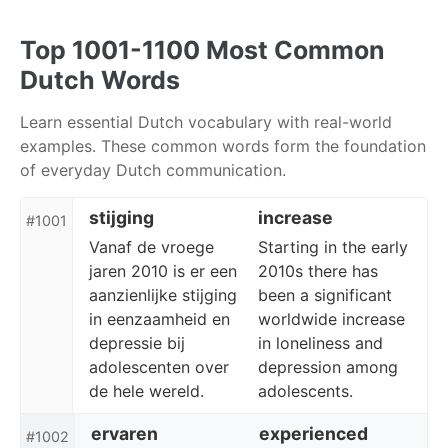
Skip
Skip
Skip
to
to
to
Top 1001-1100 Most Common
primary
content
footer
Dutch Words
navigation
Learn essential Dutch vocabulary with real-world
examples. These common words form the foundation
of everyday Dutch communication.
stijging
increase
#1001
Vanaf de vroege
Starting in the early
jaren 2010 is er een
2010s there has
aanzienlijke stijging
been a significant
in eenzaamheid en
worldwide increase
depressie bij
in loneliness and
adolescenten over
depression among
de hele wereld.
adolescents.
ervaren
experienced
#1002