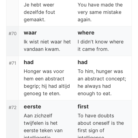
Je hebt weer
You have made the
dezelfde fout
very same mistake
gemaakt.
again.
waar
where
#70
Ik wist niet waar het
I didn't know where
vandaan kwam.
it came from.
had
had
#71
Honger was voor
To him, hunger was
hem een abstract
an abstract concept;
begrip; hij had altijd
he always had
genoeg te eten.
enough to eat.
eerste
first
#72
Aan zichzelf
To have doubts
twijfelen is het
about oneself is the
eerste teken van
first sign of
intelligentie.
intelligence.