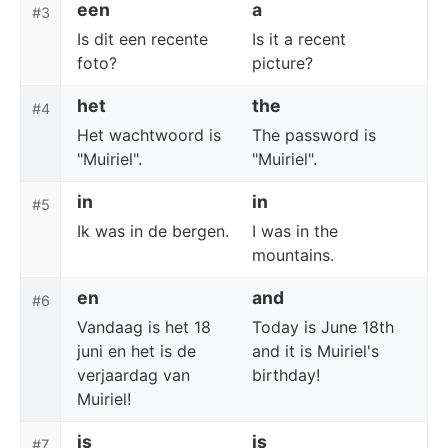
een
a
#3
Is dit een recente
Is it a recent
foto?
picture?
het
the
#4
Het wachtwoord is
The password is
"Muiriel".
"Muiriel".
in
in
#5
Ik was in de bergen.
I was in the
mountains.
en
and
#6
Vandaag is het 18
Today is June 18th
juni en het is de
and it is Muiriel's
verjaardag van
birthday!
Muiriel!
is
is
#7