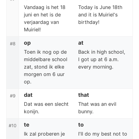
Vandaag is het 18
Today is June 18th
juni en het is de
and it is Muiriel's
verjaardag van
birthday!
Muiriel!
op
at
#8
Toen ik nog op de
Back in high school,
middelbare school
I got up at 6 a.m.
zat, stond ik elke
every morning.
morgen om 6 uur
op.
dat
that
#9
Dat was een slecht
That was an evil
konijn.
bunny.
te
to
#10
Ik zal proberen je
I'll do my best not to