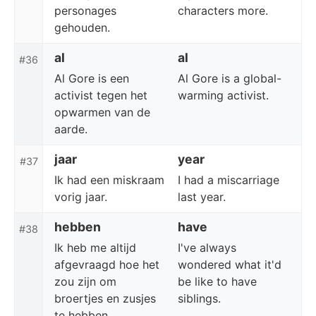
personages
characters more.
gehouden.
al
al
#36
Al Gore is een
Al Gore is a global-
activist tegen het
warming activist.
opwarmen van de
aarde.
jaar
year
#37
Ik had een miskraam
I had a miscarriage
vorig jaar.
last year.
hebben
have
#38
Ik heb me altijd
I've always
afgevraagd hoe het
wondered what it'd
zou zijn om
be like to have
broertjes en zusjes
siblings.
te hebben.