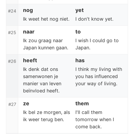
nog
yet
#24
Ik weet het nog niet.
I don't know yet.
naar
to
#25
Ik zou graag naar
I wish I could go to
Japan kunnen gaan.
Japan.
heeft
has
#26
Ik denk dat ons
I think my living with
samenwonen je
you has influenced
manier van leven
your way of living.
beïnvloed heeft.
ze
them
#27
Ik bel ze morgen, als
I'll call them
ik weer terug ben.
tomorrow when I
come back.