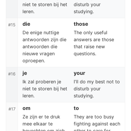
niet te storen bij het
disturb your
leren.
studying.
die
those
#15
De enige nuttige
The only useful
antwoorden zijn die
answers are those
antwoorden die
that raise new
nieuwe vragen
questions.
oproepen.
je
your
#16
Ik zal proberen je
I'll do my best not to
niet te storen bij het
disturb your
leren.
studying.
om
to
#17
Ze zijn er te druk
They are too busy
mee elkaar te
fighting against each
bevechten om zich
other to care for