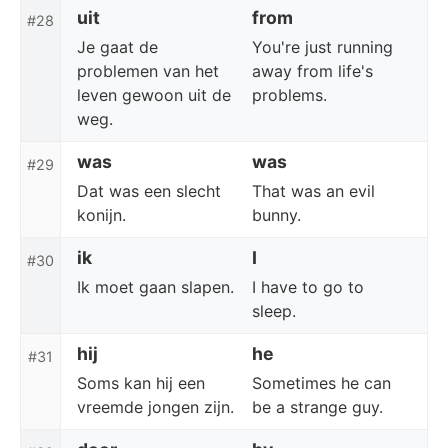
uit
from
#28
Je gaat de
You're just running
problemen van het
away from life's
leven gewoon uit de
problems.
weg.
was
was
#29
Dat was een slecht
That was an evil
konijn.
bunny.
ik
I
#30
Ik moet gaan slapen.
I have to go to
sleep.
hij
he
#31
Soms kan hij een
Sometimes he can
vreemde jongen zijn.
be a strange guy.