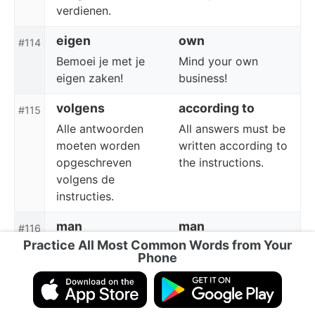
verdienen.
eigen
own
#114
Bemoei je met je
Mind your own
eigen zaken!
business!
volgens
according to
#115
Alle antwoorden
All answers must be
moeten worden
written according to
opgeschreven
the instructions.
volgens de
instructies.
man
man
#116
Practice All Most Common Words from Your
Toen ik het
When I left the train
Phone
treinstation uitging,
station, I saw a man.
zag ik een man.
onze
our
#117