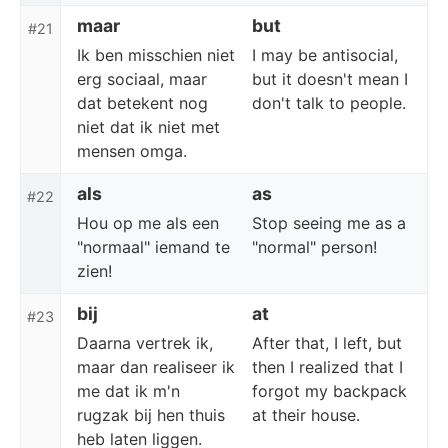
maar
but
#21
Ik ben misschien niet
I may be antisocial,
erg sociaal, maar
but it doesn't mean I
dat betekent nog
don't talk to people.
niet dat ik niet met
mensen omga.
als
as
#22
Hou op me als een
Stop seeing me as a
"normaal" iemand te
"normal" person!
zien!
bij
at
#23
Daarna vertrek ik,
After that, I left, but
maar dan realiseer ik
then I realized that I
me dat ik m'n
forgot my backpack
rugzak bij hen thuis
at their house.
heb laten liggen.