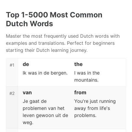
Skip
Skip
Skip
to
to
to
Top 1-5000 Most Common
primary
content
footer
Dutch Words
navigation
Master the most frequently used Dutch words with
examples and translations. Perfect for beginners
starting their Dutch learning journey.
de
the
#1
Ik was in de bergen.
I was in the
mountains.
van
from
#2
Je gaat de
You're just running
problemen van het
away from life's
leven gewoon uit de
problems.
weg.