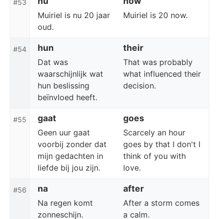
nu
now
#53
Muiriel is nu 20 jaar
Muiriel is 20 now.
oud.
hun
their
#54
Dat was
That was probably
waarschijnlijk wat
what influenced their
hun beslissing
decision.
beïnvloed heeft.
gaat
goes
#55
Geen uur gaat
Scarcely an hour
voorbij zonder dat
goes by that I don't I
mijn gedachten in
think of you with
liefde bij jou zijn.
love.
na
after
#56
Na regen komt
After a storm comes
zonneschijn.
a calm.