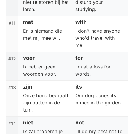
niet te storen bij het
disturb your
leren.
studying.
met
with
#11
Er is niemand die
I don't have anyone
met mij mee wil.
who'd travel with
me.
voor
for
#12
Ik heb er geen
I'm at a loss for
woorden voor.
words.
zijn
its
#13
Onze hond begraaft
Our dog buries its
zijn botten in de
bones in the garden.
tuin.
niet
not
#14
Ik zal proberen je
I'll do my best not to